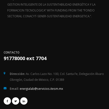
GESTION INTELIGENTE DE LA SUSTENTABILIDAD ENERGÉTICA Y LA
FORMACION TECNOLOGICA” WITH FUNDING FROM THE “FONDO
SECTORIAL CONACYT-SENER-SUSTENTABILIDAD ENERGETICA.”.
CONTACTO
91778000 ext 7704
Dirección:
Av. Carlos Lazo No. 100, Col. Santa Fe, Delegación Álvaro
Obregón, Ciudad de México, C.P. 01389
Email:
energialab@servicios.itesm.mx