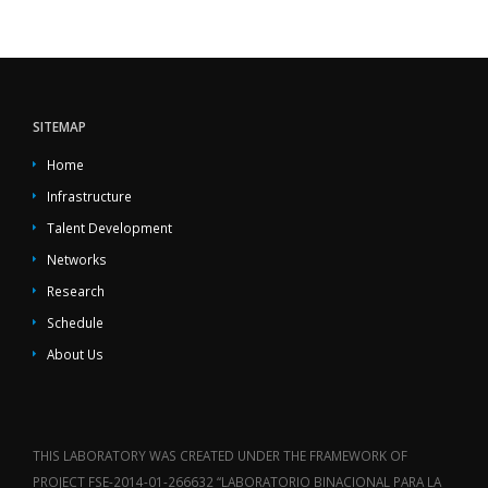
SITEMAP
Home
Infrastructure
Talent Development
Networks
Research
Schedule
About Us
THIS LABORATORY WAS CREATED UNDER THE FRAMEWORK OF
PROJECT FSE-2014-01-266632 “LABORATORIO BINACIONAL PARA LA