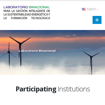
Skip
to
English
main
content
Laboratorio Binacional
Participating
Institutions